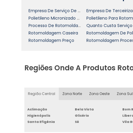
Empresa De Serviço De Rotomoldagem
Polietileno Micronizado Para Rotomoldagem
Processo De Rotomoldagem De Plasticos
Rotomoldagem Caseira
Rotomoldagem Preço
Rotomoldagem Proce
Regiões Onde A Produtos Ro
Região Central
Zona Norte
Zona Oeste
Zona Sul
Aclimação
Bela Vista
Bom R
Higienópolis
Glicério
Libe
Santa Efigênia
Sé
Vila 