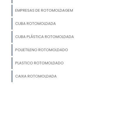
EMPRESAS DE ROTOMOLDAGEM
CUBA ROTOMOLDADA
e
o
CUBA PLÁSTICA ROTOMOLDADA
,
s
POLIETILENO ROTOMOLDADO
PLASTICO ROTOMOLDADO
e
a
a
CAIXA ROTOMOLDADA
n
m
a
s