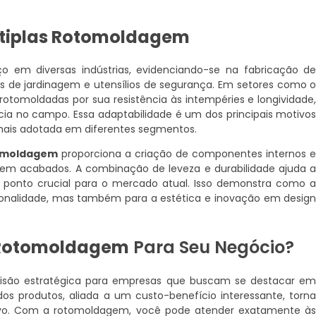
tiplas Rotomoldagem
 em diversas indústrias, evidenciando-se na fabricação d
os de jardinagem e utensílios de segurança. Em setores como 
rotomoldadas por sua resistência às intempéries e longividade
ia no campo. Essa adaptabilidade é um dos principais motivo
mais adotada em diferentes segmentos.
tomoldagem
proporciona a criação de componentes internos 
e bem acabados. A combinação de leveza e durabilidade ajuda 
m ponto crucial para o mercado atual. Isso demonstra como 
ionalidade, mas também para a estética e inovação em desig
 Rotomoldagem
Para Seu Negócio?
são estratégica para empresas que buscam se destacar e
s produtos, aliada a um custo-benefício interessante, torn
ivo. Com a rotomoldagem, você pode atender exatamente à