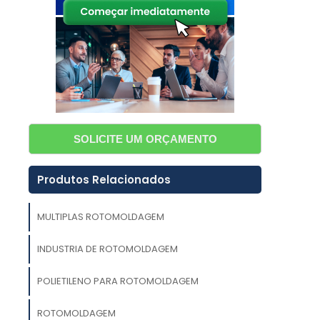
,
a
a
e
SOLICITE UM ORÇAMENTO
m
ó
Produtos Relacionados
a
e
MULTIPLAS ROTOMOLDAGEM
a
INDUSTRIA DE ROTOMOLDAGEM
o
s
POLIETILENO PARA ROTOMOLDAGEM
s
l
ROTOMOLDAGEM