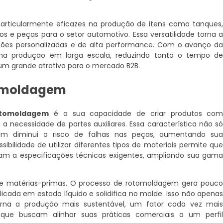
articularmente eficazes na produção de itens como tanques
 e peças para o setor automotivo. Essa versatilidade torna 
ções personalizadas e de alta performance. Com o avanço d
a produção em larga escala, reduzindo tanto o tempo d
 um grande atrativo para o mercado B2B.
tomoldagem
otomoldagem
é a sua capacidade de criar produtos co
a necessidade de partes auxiliares. Essa característica não s
ém diminui o risco de falhas nas peças, aumentando su
sibilidade de utilizar diferentes tipos de materiais permite qu
am a especificações técnicas exigentes, ampliando sua gam
 de matérias-primas. O processo de rotomoldagem gera pouc
licada em estado líquido e solidifica no molde. Isso não apena
na a produção mais sustentável, um fator cada vez mai
ue buscam alinhar suas práticas comerciais a um perfi