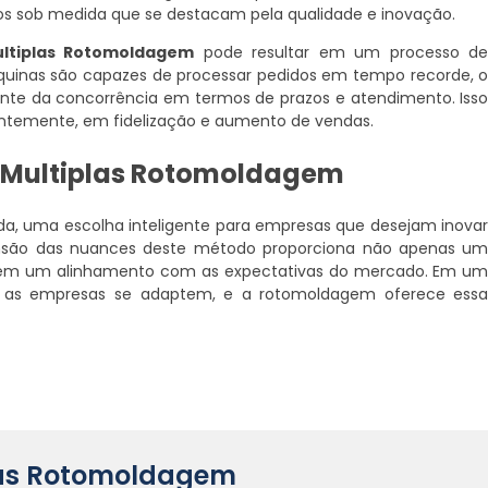
os sob medida que se destacam pela qualidade e inovação.
ltiplas Rotomoldagem
pode resultar em um processo d
áquinas são capazes de processar pedidos em tempo recorde, 
ente da concorrência em termos de prazos e atendimento. Iss
entemente, em fidelização e aumento de vendas.
Multiplas Rotomoldagem
da, uma escolha inteligente para empresas que desejam inova
eensão das nuances deste método proporciona não apenas u
bém um alinhamento com as expectativas do mercado. Em u
 as empresas se adaptem, e a rotomoldagem oferece ess
plas Rotomoldagem