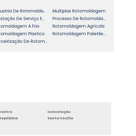
Industria De Rotomoldagem
Multiplas Rotomoldagem
Prestação De Serviço Em Rotomoldagem Valor
Processo De Rotomoldagem
tomoldagem A Frio
Rotomoldagem Agrícola
tomoldagem Plastico
Rotomoldagem Polietileno
Terceirização De Rotomoldagem
Centro
Consolação
República
Santa Cecília