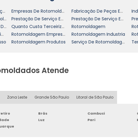
Empresa De Terceirização De Rotomoldagem
Empresas De Rotomoldagem
Fabricação De Peças Em Rotomoldagem
Polietileno Para Rotomoldagem
Prestação De Serviço Em Rotomoldagem
Prestação De Serviço Em Rotomoldagem Preço
Quanto Custa Serviço De Rotomoldagem
Quanto Custa Terceirização De Rotomoldagem
Rotomoldagem
Ro
Rotomoldagem De Polimeros
Rotomoldagem Empresas
Rotomoldagem Industria
Ro
sso
Rotomoldagem Produtos
Serviço De Rotomoldagem
tomoldados Atende
Zona Leste
Grande São Paulo
Litoral de São Paulo
etiro
Brás
Cambuci
rdade
Luz
Pari
Buarque