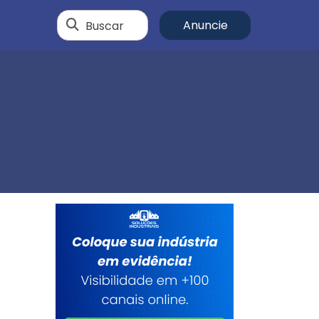
Buscar
Anuncie
o
r
e
a
e